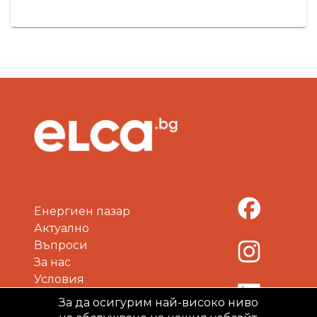
публикуват на интернет страницата на
съответния оператор
Енергиен пазар
Актуално
Въпроси
За нас
Условия
Политика за поверителност
За да осигурим най-високо ниво