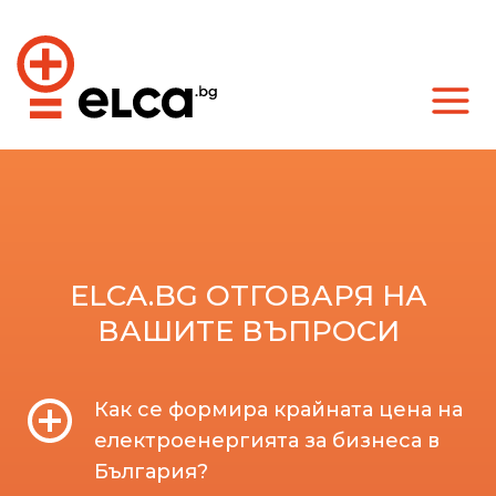
ELCA.BG ОТГОВАРЯ НА
ВАШИТЕ ВЪПРОСИ
Как се формира крайната цена на
електроенергията за бизнеса в
България?