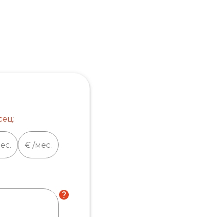
сец:
ес.
€ /мес.