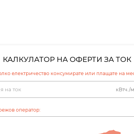
КАЛКУЛАТОР НА ОФЕРТИ ЗА ТОК
олко електричество консумирате или плащате на ме
кВтч./м
режов оператор: